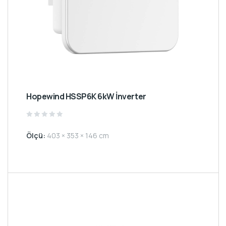
Hopewind HSSP6K 6kW İnverter
Rated
0
Ölçü:
403 × 353 × 146 cm
out
of
5