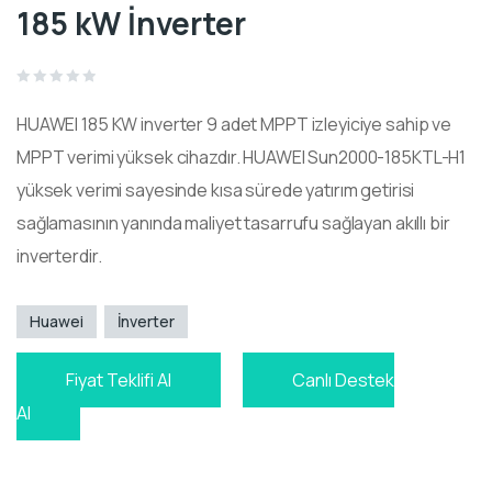
185 kW İnverter
Rated
0
HUAWEI 185 KW inverter 9 adet MPPT izleyiciye sahip ve
out
of
5
MPPT verimi yüksek cihazdır. HUAWEI Sun2000-185KTL-H1
yüksek verimi sayesinde kısa sürede yatırım getirisi
sağlamasının yanında maliyet tasarrufu sağlayan akıllı bir
inverterdir.
Huawei
İnverter
Fiyat Teklifi Al
Canlı Destek
Al