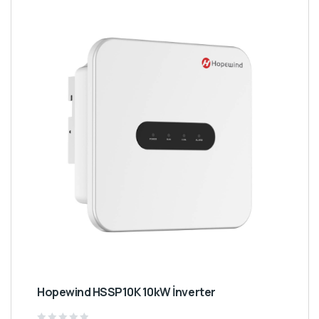
Hopewind HSSP10K 10kW İnverter