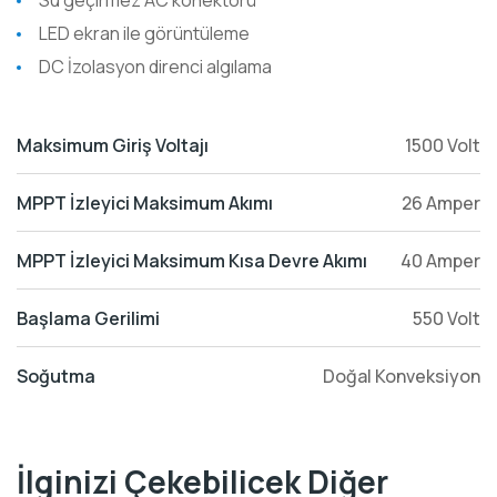
Su geçirmez AC konektörü
LED ekran ile görüntüleme
DC İzolasyon direnci algılama
Maksimum Giriş Voltajı
1500 Volt
MPPT İzleyici Maksimum Akımı
26 Amper
MPPT İzleyici Maksimum Kısa Devre Akımı
40 Amper
Başlama Gerilimi
550 Volt
Soğutma
Doğal Konveksiyon
İlginizi Çekebilicek Diğer