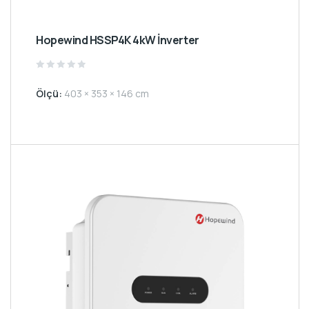
Hopewind HSSP4K 4kW İnverter
Rated
0
Ölçü:
403 × 353 × 146 cm
out
of
5