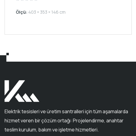
Rated
0
Ölçü:
403 × 353 × 146 cm
out
of
5
Elektrik tesisleri ve üretim santralleri için tüm aşamalarda
hizmet veren bir çözüm ortağı: Projelendirme, anahtar
teslim kurulum, bakım ve işletme hizmetleri.