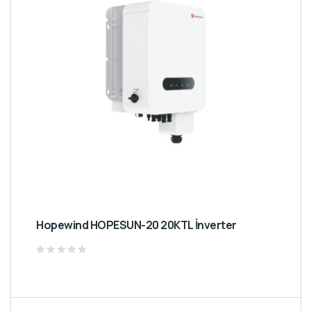
Hopewind HOPESUN-20 20KTL İnverter
Rated
0
out
of
5