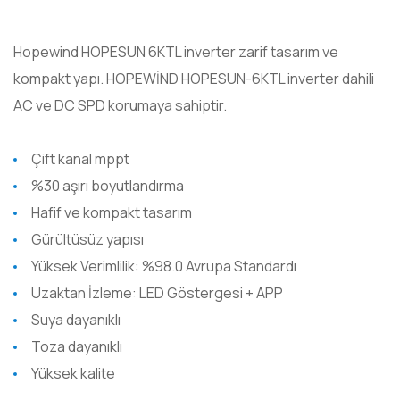
Hopewind HOPESUN 6KTL inverter zarif tasarım ve
kompakt yapı. HOPEWİND HOPESUN-6KTL inverter dahili
AC ve DC SPD korumaya sahiptir.
Çift kanal mppt
%30 aşırı boyutlandırma
Hafif ve kompakt tasarım
Gürültüsüz yapısı
Yüksek Verimlilik: %98.0 Avrupa Standardı
Uzaktan İzleme: LED Göstergesi + APP
Suya dayanıklı
Toza dayanıklı
Yüksek kalite