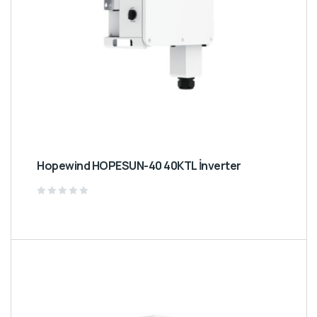
Hopewind HOPESUN-40 40KTL İnverter
Rated
0
out
of
5