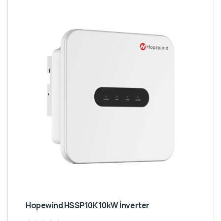
Hopewind HSSP10K 10kW İnverter