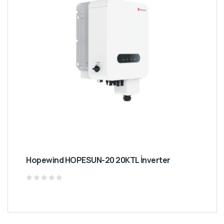
Hopewind HOPESUN-20 20KTL İnverter
Rated
0
out
of
5