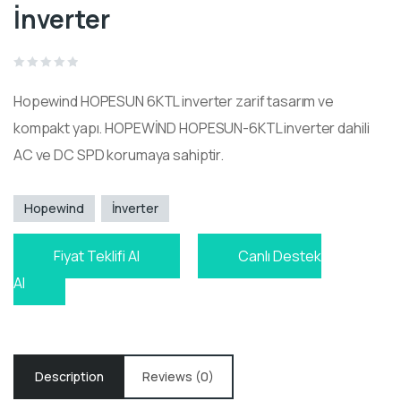
İnverter
Rated
0
Hopewind HOPESUN 6KTL inverter zarif tasarım ve
out
of
5
kompakt yapı. HOPEWİND HOPESUN-6KTL inverter dahili
AC ve DC SPD korumaya sahiptir.
Hopewind
İnverter
Fiyat Teklifi Al
Canlı Destek
Al
Description
Reviews (0)