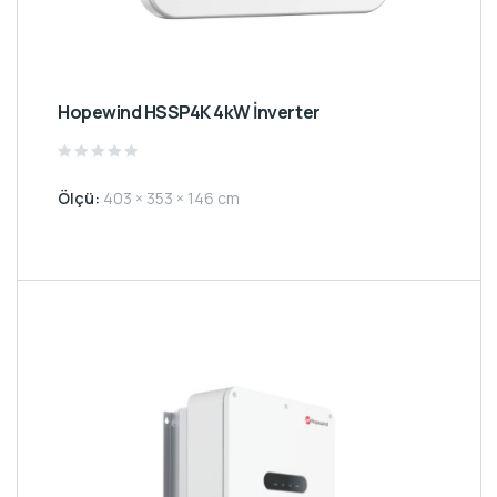
Hopewind HSSP4K 4kW İnverter
Rated
0
Ölçü:
403 × 353 × 146 cm
out
of
5