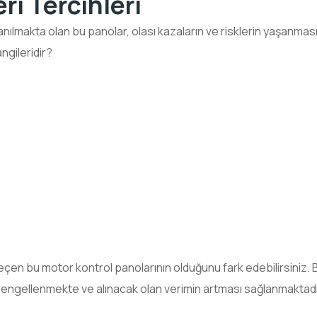
ri Tercihleri
anılmakta olan bu panolar, olası kazaların ve risklerin yaşanmas
angileridir?
en bu motor kontrol panolarının olduğunu fark edebilirsiniz. Bu p
 engellenmekte ve alınacak olan verimin artması sağlanmaktadı