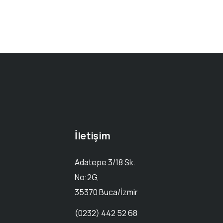
İletişim
Adatepe 3/18 Sk.
No:2G,
35370 Buca/İzmir
(0232) 442 52 68