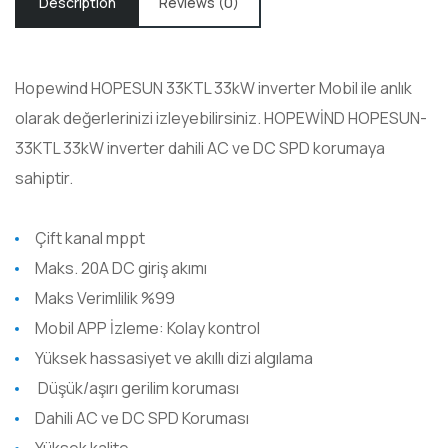
Description
Reviews (0)
Hopewind HOPESUN 33KTL 33kW inverter Mobil ile anlık
olarak değerlerinizi izleyebilirsiniz. HOPEWİND HOPESUN-
33KTL 33kW inverter dahili AC ve DC SPD korumaya
sahiptir.
Çift kanal mppt
Maks. 20A DC giriş akımı
Maks Verimlilik %99
Mobil APP İzleme: Kolay kontrol
Yüksek hassasiyet ve akıllı dizi algılama
Düşük/aşırı gerilim koruması
Dahili AC ve DC SPD Koruması