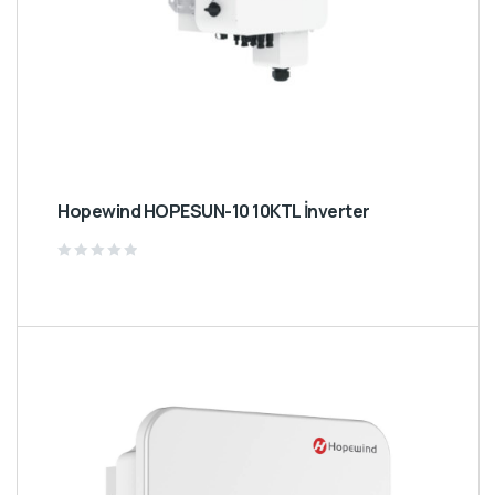
Hopewind HOPESUN-10 10KTL İnverter
Rated
0
out
of
5