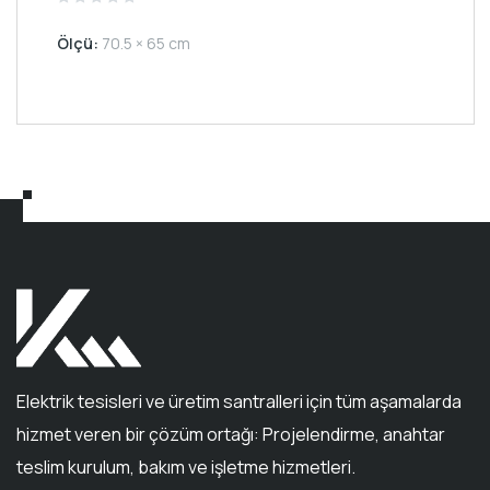
Rated
0
Ölçü:
70.5 × 65 cm
out
of
5
Elektrik tesisleri ve üretim santralleri için tüm aşamalarda
hizmet veren bir çözüm ortağı: Projelendirme, anahtar
teslim kurulum, bakım ve işletme hizmetleri.