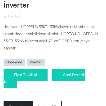
İnverter
Rated
0
Hopewind HOPESUN 33KTL 33kW inverter Mobil ile anlık
out
of
5
olarak değerlerinizi izleyebilirsiniz. HOPEWİND HOPESUN-
33KTL 33kW inverter dahili AC ve DC SPD korumaya
sahiptir.
Hopewind
İnverter
Fiyat Teklifi Al
Canlı Destek
Al