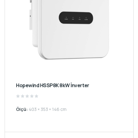
Hopewind HSSP8K 8kW İnverter
Rated
0
Ölçü:
403 × 353 × 146 cm
out
of
5