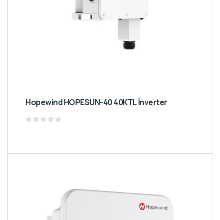
Hopewind HOPESUN-40 40KTL İnverter
Rated
0
out
of
5