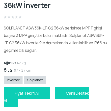
36kW İnverter
Rated
0
SOLPLANET ASW36K-LT-G2 36kW serisinde MPPT girişi
out
of
5
başına 3 MPP giriş/dizi bulunmaktadır. Solplanet ASW36K-
LT-G2 36kW inverter’de dış mekanda kullanılabilir ve IP66 su
geçirmezlik sağlar.
Ağırlık:
42 kg
Ölçü:
67 × 27 cm
İnverter
Solplanet
Fiyat Teklifi Al
Canlı Destek
Al