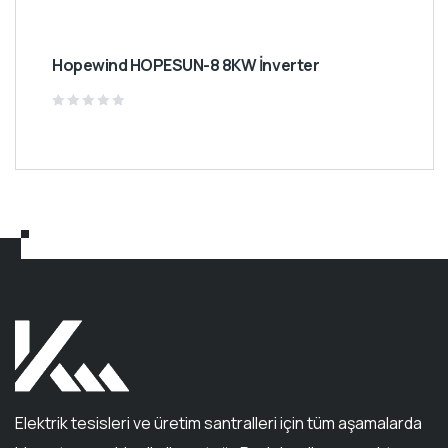
Hopewind HOPESUN-8 8KW İnverter
Rated
0
out
of
5
Elektrik tesisleri ve üretim santralleri için tüm aşamalarda