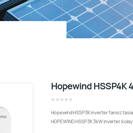
Hopewind HSSP4K 4
Rated
0
Hopewind HSSP3K inverter fansız tasarımı
out
of
5
HOPEWİND HSSP3K 3kW inverter kolay akıl