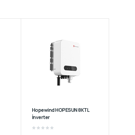
Hopewind HOPESUN 8KTL
İnverter
Rated