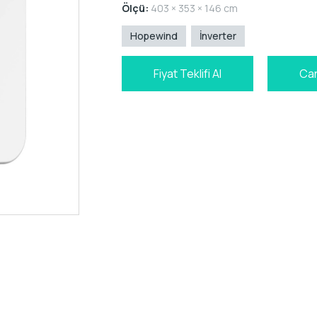
Ölçü:
403 × 353 × 146 cm
Hopewind
İnverter
Fiyat Teklifi Al
Can