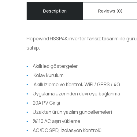
Description
Reviews (0)
Hopewind HSSP4K inverter fansız tasarımı ile gürült
sahip.
Akıllı led göstergeler
Kolay kurulum
Akıllı İzleme ve Kontrol: WiFi / GPRS / 4G
Uygulama üzerinden devreye bağlanma
20A PV Girişi
Uzaktan ürün yazılım güncellemeleri
%110 AC aşırı yükleme
AC/DC SPD, İzolasyon Kontrolü