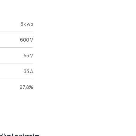
6k wp
600 V
55 V
33 A
97,8%