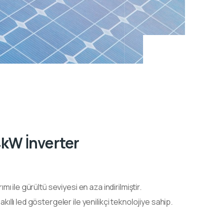
kW İnverter
 ile gürültü seviyesi en aza indirilmiştir.
lı led göstergeler ile yenilikçi teknolojiye sahip.