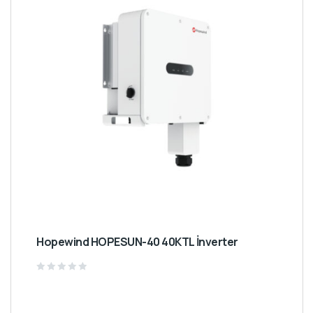
Hopewind HOPESUN-40 40KTL İnverter
Rated
0
out
of
5