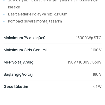
20 A giriş akımı, bifacial ve geniş alanlı PV modülleri için
idealdir
Basit aletlerle kolay ve hızlı kurulum
Kompakt duvara montaj tasarım
Maksimum PV dizi gücü
15000 Wp STC
Maksimum Giriş Gerilimi
1100 V
MPP Voltaj Aralığı
150V / 1000V / 630V
Başlangıç Voltajı
180 V
Gece tüketim
< 1 W