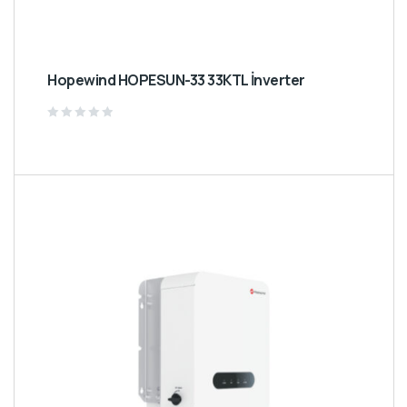
Hopewind HOPESUN-33 33KTL İnverter
Rated
0
out
of
5