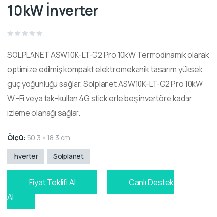
10kW İnverter
Rated
0
SOLPLANET ASW10K-LT-G2 Pro 10kW Termodinamik olarak
out
of
5
optimize edilmiş kompakt elektromekanik tasarım yüksek
güç yoğunluğu sağlar. Solplanet ASW10K-LT-G2 Pro 10kW
Wi-Fi veya tak-kullan 4G sticklerle beş invertöre kadar
izleme olanağı sağlar.
Ölçü:
50.3 × 18.3 cm
İnverter
Solplanet
Fiyat Teklifi Al
Canlı Destek
Al