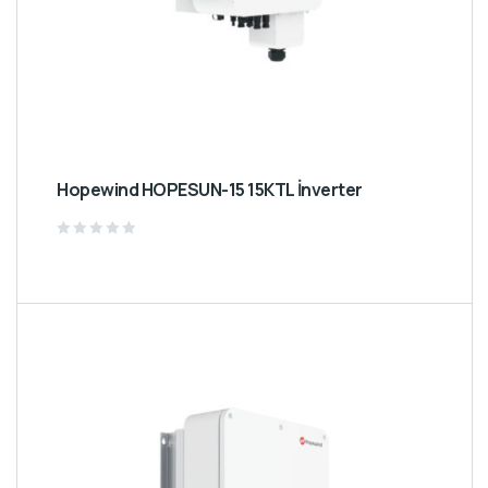
Hopewind HOPESUN-15 15KTL İnverter
Rated
0
out
of
5