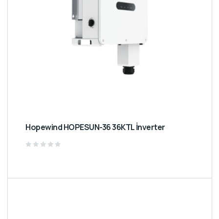
Hopewind HOPESUN-36 36KTL İnverter
Rated
0
out
of
5