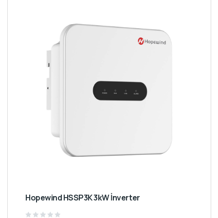
Hopewind HSSP3K 3kW İnverter