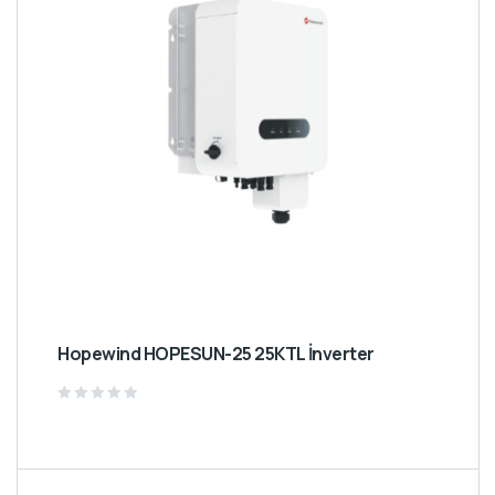
Hopewind HOPESUN-25 25KTL İnverter
Rated
0
out
of
5