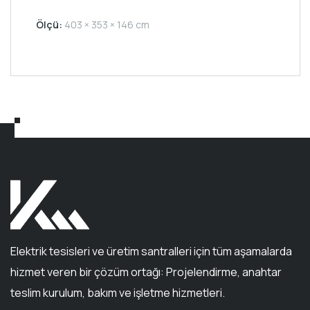
Rated
0
Ölçü:
403 × 353 × 146 cm
out
of
5
Elektrik tesisleri ve üretim santralleri için tüm aşamalarda
hizmet veren bir çözüm ortağı: Projelendirme, anahtar
teslim kurulum, bakım ve işletme hizmetleri.