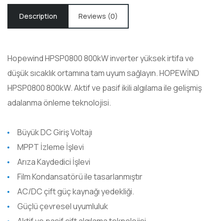
Description
Reviews (0)
Hopewind HPSP0800 800kW inverter yüksek irtifa ve
düşük sıcaklık ortamına tam uyum sağlayın. HOPEWİND
HPSP0800 800kW. Aktif ve pasif ikili algılama ile gelişmiş
adalanma önleme teknolojisi.
Büyük DC Giriş Voltajı
MPPT İzleme İşlevi
Arıza Kaydedici İşlevi
Film Kondansatörü ile tasarlanmıştır
AC/DC çift güç kaynağı yedekliği.
Güçlü çevresel uyumluluk