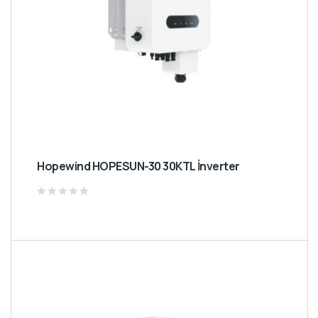
Hopewind HOPESUN-30 30KTL İnverter
Rated
0
out
of
5