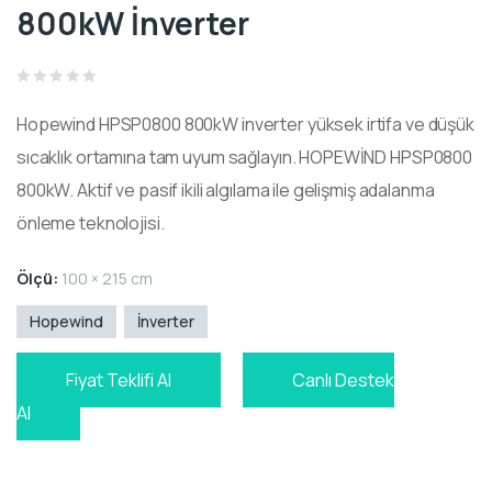
800kW İnverter
Rated
0
Hopewind HPSP0800 800kW inverter yüksek irtifa ve düşük
out
of
5
sıcaklık ortamına tam uyum sağlayın. HOPEWİND HPSP0800
800kW. Aktif ve pasif ikili algılama ile gelişmiş adalanma
önleme teknolojisi.
Ölçü:
100 × 215 cm
Hopewind
İnverter
Fiyat Teklifi Al
Canlı Destek
Al