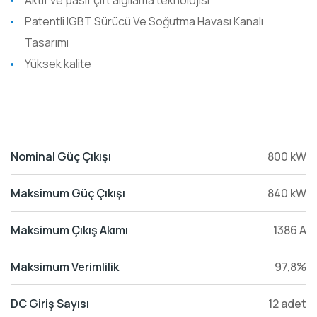
Aktif ve pasif çift algılama teknolojisi
Patentli IGBT Sürücü Ve Soğutma Havası Kanalı
Tasarımı
Yüksek kalite
Nominal Güç Çıkışı
800 kW
Maksimum Güç Çıkışı
840 kW
Maksimum Çıkış Akımı
1386 A
Maksimum Verimlilik
97,8%
DC Giriş Sayısı
12 adet