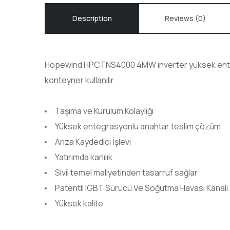
Description
Reviews (0)
Hopewind HPCTNS4000 4MW inverter yüksek enteg
konteyner kullanılır.
Taşıma ve Kurulum Kolaylığı
Yüksek entegrasyonlu anahtar teslim çözüm.
Arıza Kaydedici İşlevi
Yatırımda karlılık
Sivil temel maliyetinden tasarruf sağlar
Patentli IGBT Sürücü Ve Soğutma Havası Kanalı
Yüksek kalite