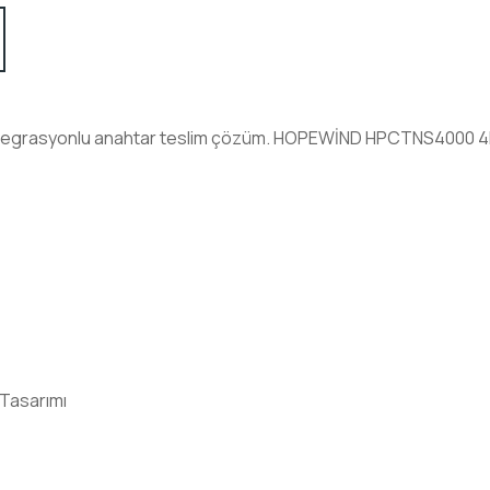
rasyonlu anahtar teslim çözüm. HOPEWİND HPCTNS4000 4MW na
 Tasarımı