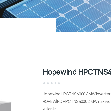
Hopewind HPCTNS4
Rated
0
Hopewind HPCTNS4000 4MW inverter y
out
of
5
HOPEWİND HPCTNS4000 4MW nakliye ve k
kullanılır.