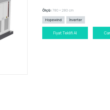
Ölçü:
780 × 280 cm
Hopewind
İnverter
Fiyat Teklifi Al
Can