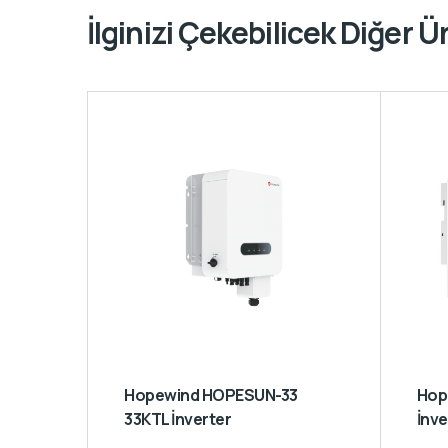
İlginizi Çekebilicek Diğer Ü
Hopewind HOPESUN-33
Hopewind HSSP4K 4kW
33KTL İnverter
İnve