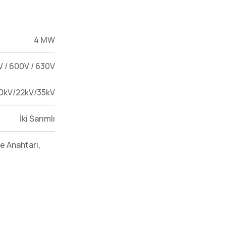
4 MW
V / 600V / 630V
0kV/22kV/35kV
İki Sarımlı
e Anahtarı,