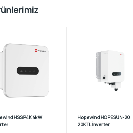
rünlerimiz
Hopewind HOPESUN-20
rter
20KTL İnverter