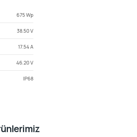
675 Wp
38.50 V
17.54 A
46.20 V
IP68
rünlerimiz