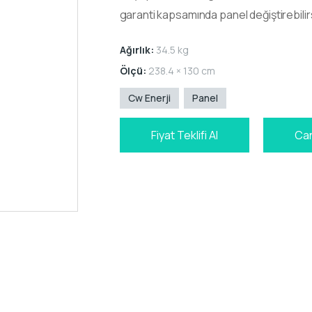
garanti kapsamında panel değiştirebilirs
Ağırlık:
34.5 kg
Ölçü:
238.4 × 130 cm
Cw Enerji
Panel
Fiyat Teklifi Al
Can