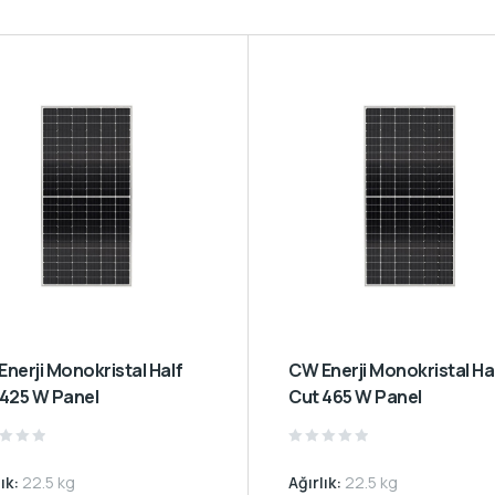
CW Enerji Monokristal Half
 425 W Panel
Cut 465 W Panel
d
Rated
0
lık:
22.5 kg
Ağırlık:
22.5 kg
out