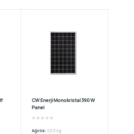
CW Enerji Monokristal 390 W
Panel
Rated
0
Ağırlık:
22.5 kg
out