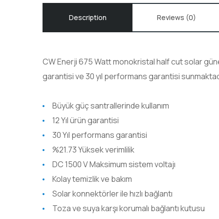
Description
Reviews (0)
CW Enerji 675 Watt
monokristal half cut
solar güne
garantisi ve 30 yıl performans garantisi sunmaktadır
Büyük güç santrallerinde kullanım
12 Yıl ürün garantisi
30 Yıl performans garantisi
%21.73 Yüksek verimlilik
DC 1500 V Maksimum sistem voltajı
Kolay temizlik ve bakım
Solar konnektörler ile hızlı bağlantı
Toza ve suya karşı korumalı bağlantı kutusu