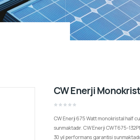
CW Enerji Monokrist
Rated
0
CW Enerji 675 Watt
monokristal half cu
out
of
5
sunmaktadır.
CW Enerji CWT675-132
30 yıl performans garantisi sunmaktadır. 