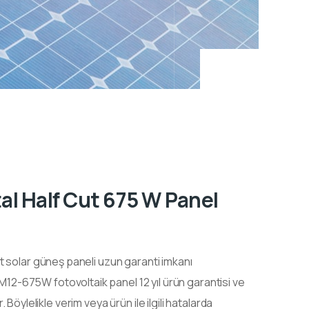
al Half Cut 675 W Panel
t
solar güneş paneli uzun garanti imkanı
PM12-675W
fotovoltaik
panel 12 yıl ürün garantisi ve
Böylelikle verim veya ürün ile ilgili hatalarda