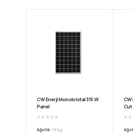
CW Enerji Monokristal 315 W
CW Enerji Monokristal Half
Panel
Cut
Rated
Rate
0
0
Ağırlık:
19 kg
Ağır
out
out