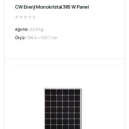
CW Enerji Monokristal 385 W Panel
Rated
0
Ağırlık:
22.5 kg
out
of
5
Ölçü:
198.4 × 100.7 cm