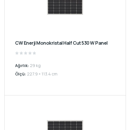
CW Enerji Monokristal Half Cut 530 W Panel
Rated
0
Ağırlık:
29 kg
out
of
5
Ölçü:
227.9 × 113.4 cm