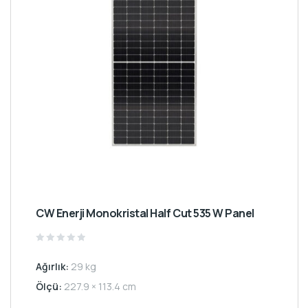
CW Enerji Monokristal Half Cut 535 W Panel
Rated
0
Ağırlık:
29 kg
out
of
5
Ölçü:
227.9 × 113.4 cm