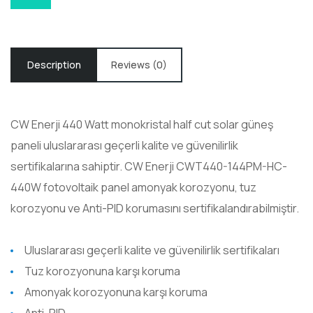
Description
Reviews (0)
CW Enerji 440 Watt
monokristal half cut
solar güneş
paneli uluslararası geçerli kalite ve güvenilirlik
sertifikalarına sahiptir.
CW Enerji CWT440-144PM-HC-
440W
fotovoltaik
panel amonyak korozyonu, tuz
korozyonu ve Anti-PID korumasını sertifikalandırabilmiştir.
U
luslararası geçerli kalite ve güvenilirlik sertifikaları
Tuz korozyonuna karşı koruma
Amonyak korozyonuna karşı koruma