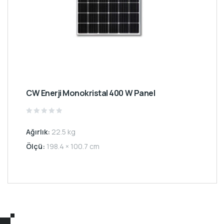
CW Enerji Monokristal 400 W Panel
Rated
0
Ağırlık:
22.5 kg
out
of
5
Ölçü:
198.4 × 100.7 cm