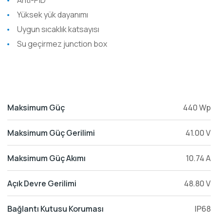
Anti-PID
Yüksek yük dayanımı
Uygun sıcaklık katsayısı
Su geçirmez junction box
Maksimum Güç
440 Wp
Maksimum Güç Gerilimi
41.00 V
Maksimum Güç Akımı
10.74 A
Açık Devre Gerilimi
48.80 V
Bağlantı Kutusu Koruması
IP68