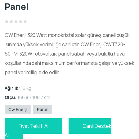
Panel
Rated
0
CW Enerji 320
Watt
monokristal
solar güneş paneli düşük
out
of
5
ışınımda yüksek verimliliğe sahiptir.
CW Enerji CWT320-
60PM-320W
fotovoltaik
panel sabah veya bulutlu hava
koşullarında dahi maksimum performansta çalışır ve yüksek
panel verimliliği elde edilir.
Ağırlık:
19 kg
Ölçü:
166.8 × 100.7 cm
Cw Enerji
Panel
Fiyat Teklifi Al
Canlı Destek
Al