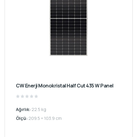
CW Enerji Monokristal Half Cut 435 W Panel
Rated
0
Ağırlık:
22.5 kg
out
of
5
Ölçü:
209.5 × 103.9 cm