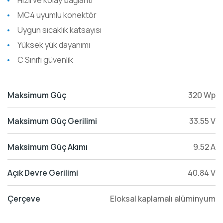
Hızlı ve kolay bağlantı
MC4 uyumlu konektör
Uygun sıcaklık katsayısı
Yüksek yük dayanımı
C Sınıfı güvenlik
Maksimum Güç
320 Wp
Maksimum Güç Gerilimi
33.55 V
Maksimum Güç Akımı
9.52 A
Açık Devre Gerilimi
40.84 V
Çerçeve
Eloksal kaplamalı alüminyum