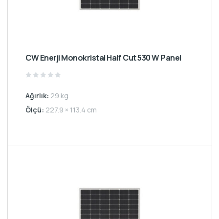
CW Enerji Monokristal Half Cut 530 W Panel
Rated
0
Ağırlık:
29 kg
out
of
5
Ölçü:
227.9 × 113.4 cm