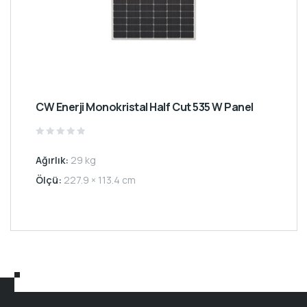
CW Enerji Monokristal Half Cut 535 W Panel
Rated
0
Ağırlık:
29 kg
out
of
5
Ölçü:
227.9 × 113.4 cm