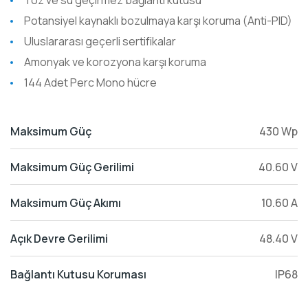
Toz ve su geçirmez bağlantı kutusu
Potansiyel kaynaklı bozulmaya karşı koruma (Anti-PID)
Uluslararası geçerli sertifikalar
Amonyak ve korozyona karşı koruma
144 Adet Perc Mono hücre
Maksimum Güç
430 Wp
Maksimum Güç Gerilimi
40.60 V
Maksimum Güç Akımı
10.60 A
Açık Devre Gerilimi
48.40 V
Bağlantı Kutusu Koruması
IP68