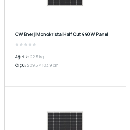
CW Enerji Monokristal Half Cut 440 W Panel
Rated
0
Ağırlık:
22.5 kg
out
of
5
Ölçü:
209.5 × 103.9 cm