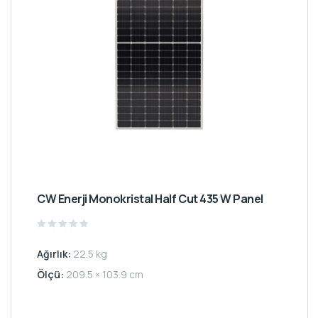
CW Enerji Monokristal Half Cut 435 W Panel
Rated
0
Ağırlık:
22.5 kg
out
of
5
Ölçü:
209.5 × 103.9 cm