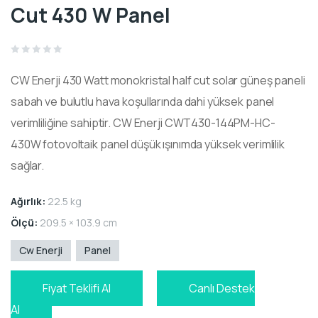
Cut 430 W Panel
Rated
0
CW Enerji 430 Watt
monokristal half cut
solar güneş paneli
out
of
5
sabah ve bulutlu hava koşullarında dahi yüksek panel
verimliliğine sahiptir.
CW Enerji CWT430-144PM-HC-
430W
fotovoltaik
panel düşük ışınımda yüksek verimlilik
sağlar.
Ağırlık:
22.5 kg
Ölçü:
209.5 × 103.9 cm
Cw Enerji
Panel
Fiyat Teklifi Al
Canlı Destek
Al