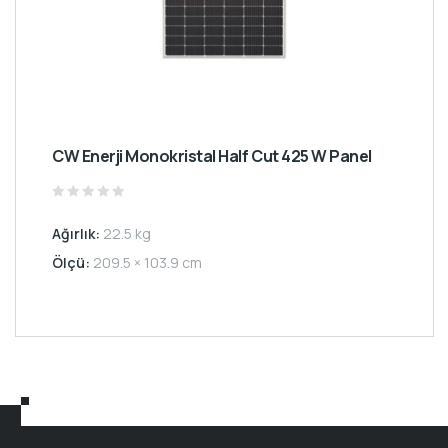
CW Enerji Monokristal Half Cut 425 W Panel
Rated
0
Ağırlık:
22.5 kg
out
of
5
Ölçü:
209.5 × 103.9 cm