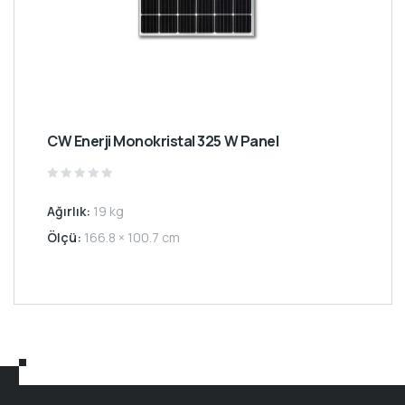
CW Enerji Monokristal 325 W Panel
Rated
0
Ağırlık:
19 kg
out
of
5
Ölçü:
166.8 × 100.7 cm