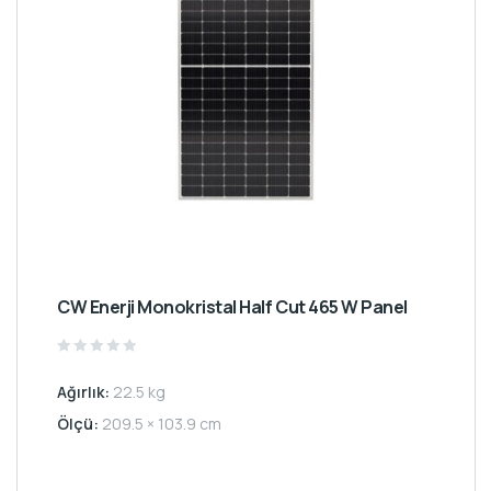
CW Enerji Monokristal Half Cut 465 W Panel
Rated
0
Ağırlık:
22.5 kg
out
of
5
Ölçü:
209.5 × 103.9 cm