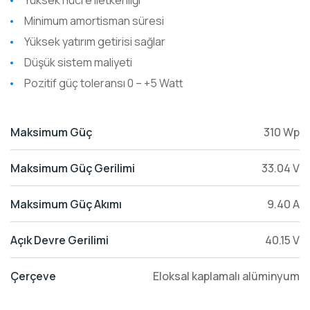
Yüksek hücre iletkenliği
Minimum amortisman süresi
Yüksek yatırım getirisi sağlar
Düşük sistem maliyeti
Pozitif güç toleransı 0 – +5 Watt
Maksimum Güç
310 Wp
Maksimum Güç Gerilimi
33.04 V
Maksimum Güç Akımı
9.40 A
Açık Devre Gerilimi
40.15 V
Çerçeve
Eloksal kaplamalı alüminyum