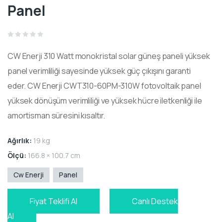
Panel
Rated
0
CW Enerji 310
Watt
monokristal
solar güneş paneli yüksek
out
of
5
panel verimliliği sayesinde yüksek güç çıkışını garanti
eder.
CW Enerji CWT310-60PM-310W
fotovoltaik
panel
yüksek dönüşüm verimliliği ve yüksek hücre iletkenliği ile
amortisman süresini kısaltır.
Ağırlık:
19 kg
Ölçü:
166.8 × 100.7 cm
Cw Enerji
Panel
Fiyat Teklifi Al
Canlı Destek
Al