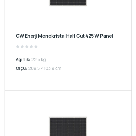
CW Enerji Monokristal Half Cut 425 W Panel
Rated
0
Ağırlık:
22.5 kg
out
of
5
Ölçü:
209.5 × 103.9 cm