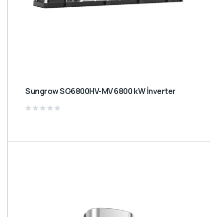
Sungrow SG6800HV-MV 6800 kW İnverter
Rated
0
out
of
5