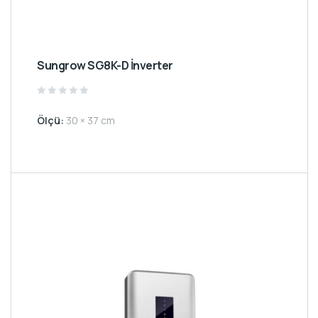
Sungrow SG8K-D İnverter
Rated
0
Ölçü:
30 × 37 cm
out
of
5