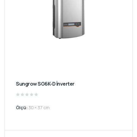
Sungrow SG6K-D İnverter
Rated
0
Ölçü:
30 × 37 cm
out
of
5