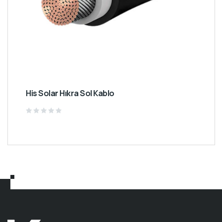
His Solar Hıkra Sol Kablo
Rated
0
out
of
5