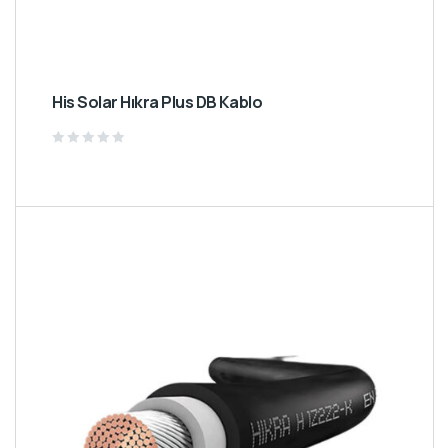
His Solar Hıkra Plus DB Kablo
Rated
0
out
of
5