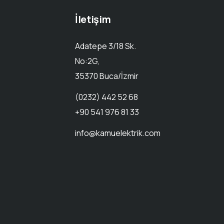
İletişim
Adatepe 3/18 Sk.
No:2G,
35370 Buca/İzmir
(0232) 442 52 68
+90 541 976 81 33
info@kamuelektrik.com