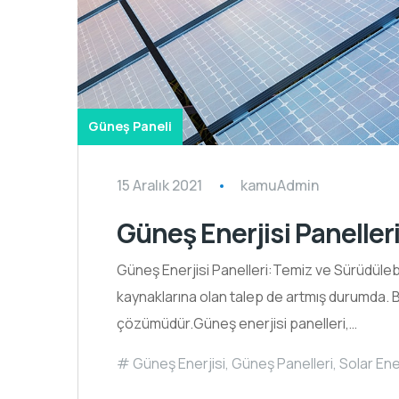
Güneş Paneli
15 Aralık 2021
kamuAdmin
Güneş Enerjisi Paneller
Güneş Enerjisi Panelleri:Temiz ve Sürüdülebili
kaynaklarına olan talep de artmış durumda. B
çözümüdür.Güneş enerjisi panelleri,…
Güneş Enerjisi
,
Güneş Panelleri
,
Solar Ene