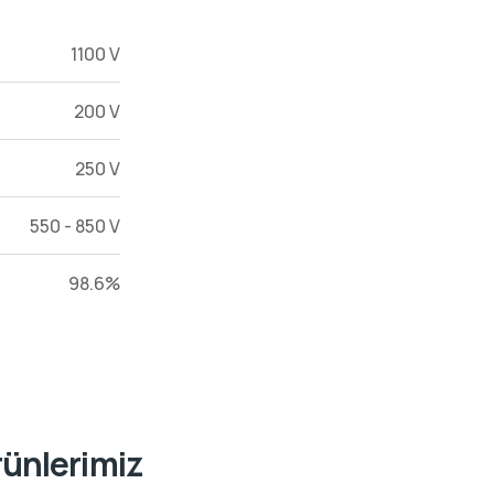
1100 V
200 V
250 V
550 - 850 V
98.6%
rünlerimiz