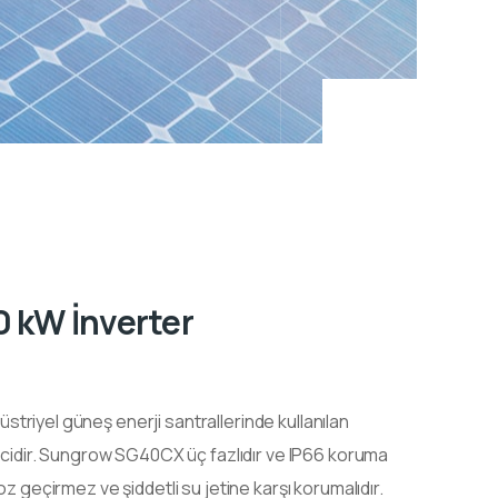
 kW İnverter
triyel güneş enerji santrallerinde kullanılan
ricidir. Sungrow SG40CX üç fazlıdır ve IP66 koruma
oz geçirmez ve şiddetli su jetine karşı korumalıdır.