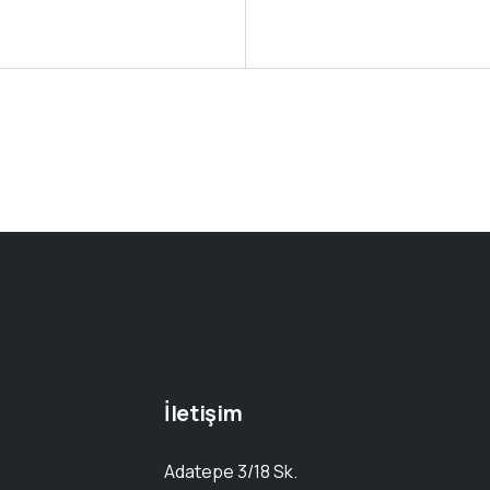
of
5
İletişim
Adatepe 3/18 Sk.