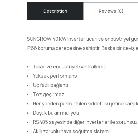
Description
Reviews (0)
SUNGROW 40 KW inverter ticari ve endüstriyel güneş
IP66 koruma derecesine sahiptir. Başka bir deyişle 
Ticari ve endüstriyel santrallerde
Yüksek performans
Üç fazlı bağlantı
Toz geçirmez
Her yönden püskürtülen şiddetli su jetine karşı 
Düşük bakım maliyeti
RS485 sayesinde diğer inverterler ile sorunsuz 
Akıllı zorunlu hava soğutma sistemi