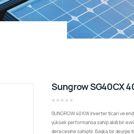
Sungrow SG40CX 40
Rated
0
SUNGROW 40 KW inverter ticari ve endüs
out
of
5
yüksek performansa sahip akıllı bir evi
derecesine sahiptir. Başka bir deyişle t