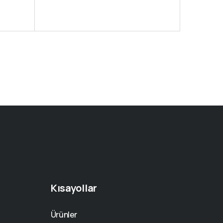
of
5
Kısayollar
Ürünler