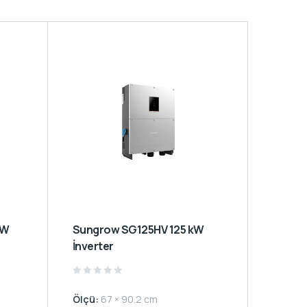
Sungrow SG125HV 125 kW
İnverter
Rated
0
Ölçü:
67 × 90.2 cm
out