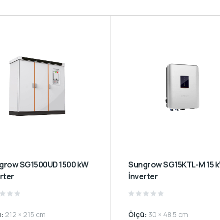
Sungrow SG15KTL-M 15 kW
rter
İnverter
d
Rated
0
ü:
212 × 215 cm
Ölçü:
30 × 48.5 cm
out