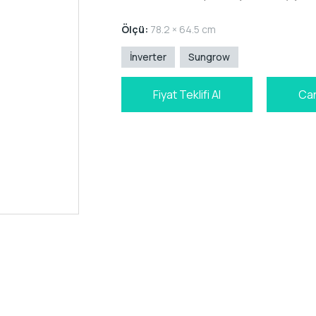
Ölçü:
78.2 × 64.5 cm
İnverter
Sungrow
Fiyat Teklifi Al
Can