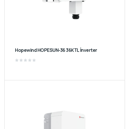
Hopewind HOPESUN-36 36KTL İnverter
Rated
0
out
of
5