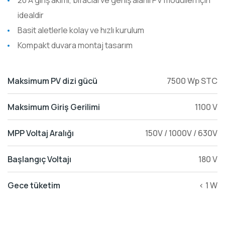
20 A giriş akımı, bifacial ve geniş alanlı PV modülleri için
idealdir
Basit aletlerle kolay ve hızlı kurulum
Kompakt duvara montaj tasarım
Maksimum PV dizi gücü
7500 Wp STC
Maksimum Giriş Gerilimi
1100 V
MPP Voltaj Aralığı
150V / 1000V / 630V
Başlangıç Voltajı
180 V
Gece tüketim
< 1 W