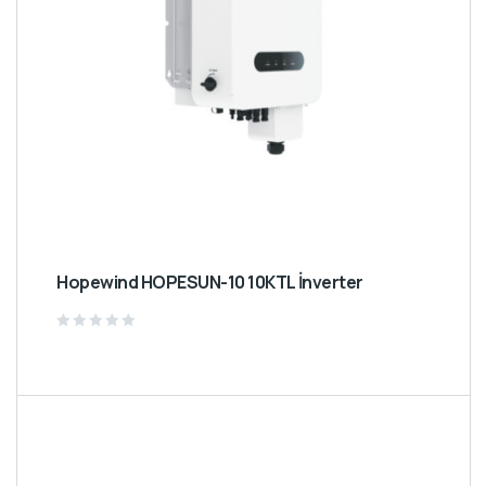
Hopewind HOPESUN-10 10KTL İnverter
Rated
0
out
of
5