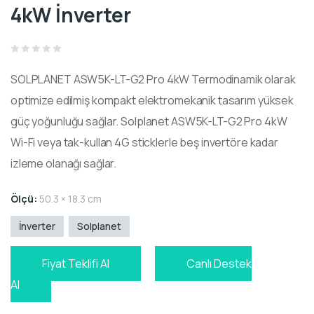
4kW İnverter
Rated
0
SOLPLANET ASW5K-LT-G2 Pro 4kW Termodinamik olarak
out
of
5
optimize edilmiş kompakt elektromekanik tasarım yüksek
güç yoğunluğu sağlar. Solplanet ASW5K-LT-G2 Pro 4kW
Wi-Fi veya tak-kullan 4G sticklerle beş invertöre kadar
izleme olanağı sağlar.
Ölçü:
50.3 × 18.3 cm
İnverter
Solplanet
Fiyat Teklifi Al
Canlı Destek
Al