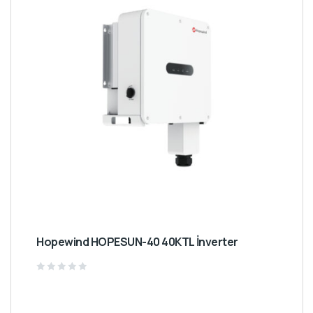
Hopewind HOPESUN-40 40KTL İnverter
Rated
0
out
of
5