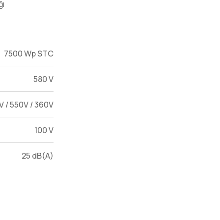
ğı
7500 Wp STC
580 V
V / 550V / 360V
100 V
25 dB(A)