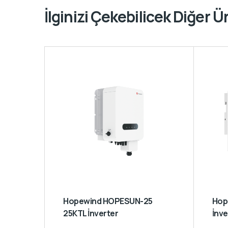
İlginizi Çekebilicek Diğer Ü
Hopewind HOPESUN-25
Hopewind HSSP4K 4kW
25KTL İnverter
İnve