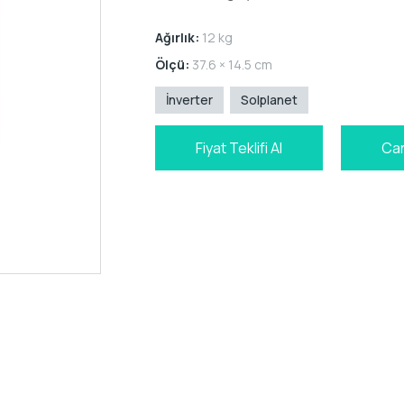
Ağırlık:
12 kg
Ölçü:
37.6 × 14.5 cm
İnverter
Solplanet
Fiyat Teklifi Al
Can