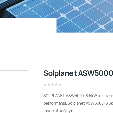
Solplanet ASW5000-
Rated
0
SOLPLANET ASW5000-S 5kW tek faz inver
out
of
5
performansı. Solplanet ASW5000-S 5kW
tasarruf sağlayın.