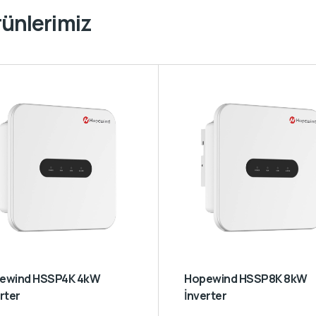
rünlerimiz
Hopewind HSSP8K 8kW
rter
İnverter