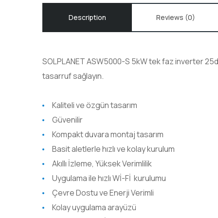
Description
Reviews (0)
SOLPLANET ASW5000-S 5kW tek faz inverter 25dB s
tasarruf sağlayın.
Kaliteli ve özgün tasarım
Güvenilir
Kompakt duvara montaj tasarım
Basit aletlerle hızlı ve kolay kurulum
Akıllı İzleme, Yüksek Verimlilik
Uygulama ile hızlı Wİ-Fİ kurulumu
Çevre Dostu ve Enerji Verimli
Kolay uygulama arayüzü