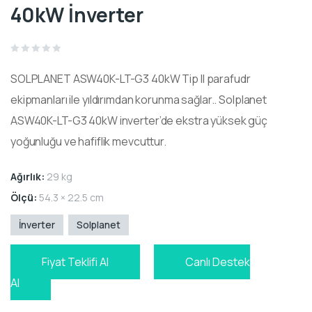
40kW İnverter
Rated
0
SOLPLANET ASW40K-LT-G3 40kW Tip II parafudr
out
of
5
ekipmanları ile yıldırımdan korunma sağlar.. Solplanet
ASW40K-LT-G3 40kW inverter’de ekstra yüksek güç
yoğunluğu ve hafiflik mevcuttur.
Ağırlık:
29 kg
Ölçü:
54.3 × 22.5 cm
İnverter
Solplanet
Fiyat Teklifi Al
Canlı Destek
Al