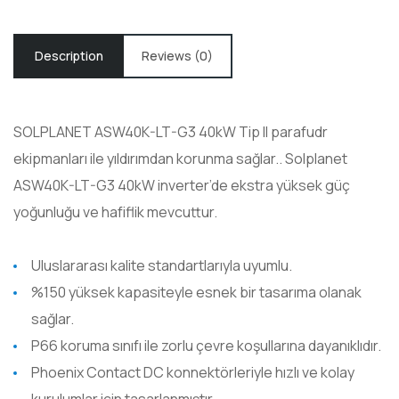
Description
Reviews (0)
SOLPLANET ASW40K-LT-G3 40kW Tip II parafudr
ekipmanları ile yıldırımdan korunma sağlar.. Solplanet
ASW40K-LT-G3 40kW inverter’de ekstra yüksek güç
yoğunluğu ve hafiflik mevcuttur.
Uluslararası kalite standartlarıyla uyumlu.
%150 yüksek kapasiteyle esnek bir tasarıma olanak
sağlar.
P66 koruma sınıfı ile zorlu çevre koşullarına dayanıklıdır.
Phoenix Contact DC konnektörleriyle hızlı ve kolay