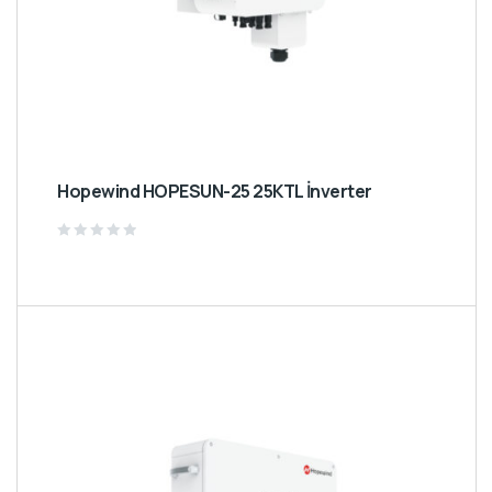
Hopewind HOPESUN-25 25KTL İnverter
Rated
0
out
of
5