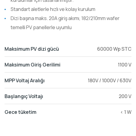
kurulumlar için tasarlanmıştır.
Standart aletlerle hızlı ve kolay kurulum
Dizi başına maks. 20A giriş akımı, 182/210mm wafer
temelli PV panellerle uyumlu
Maksimum PV dizi gücü
60000 Wp STC
Maksimum Giriş Gerilimi
1100 V
MPP Voltaj Aralığı
180V / 1000V / 630V
Başlangıç Voltajı
200 V
Gece tüketim
< 1 W