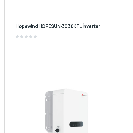
Hopewind HOPESUN-30 30KTL İnverter
Rated
0
out
of
5