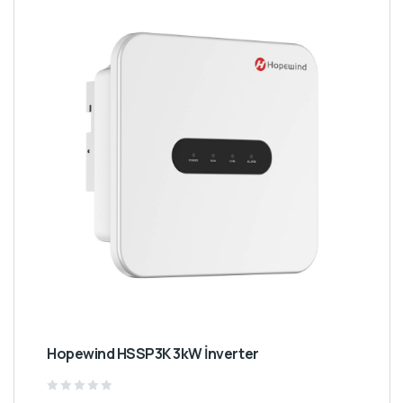
Hopewind HSSP3K 3kW İnverter
Rated