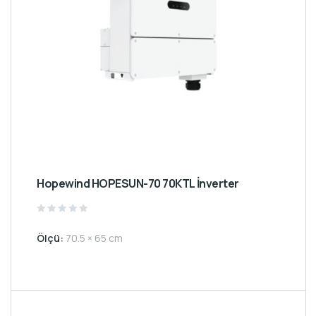
Hopewind HOPESUN-70 70KTL İnverter
Rated
0
Ölçü:
70.5 × 65 cm
out
of
5