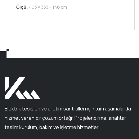
0
Ölçü:
403 × 353 × 146 cm
out
of
5
Elektrik tesisleri ve üretim santralleri için tüm aşamalarda
hizmet veren bir çözüm ortağı: Projelendirme, anahtar
teslim kurulum, bakım ve işletme hizmetleri.