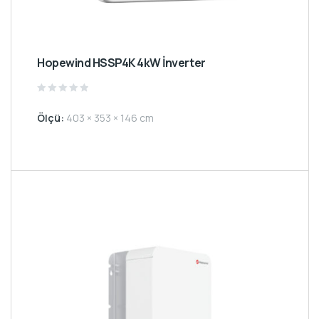
Hopewind HSSP4K 4kW İnverter
Rated
0
Ölçü:
403 × 353 × 146 cm
out
of
5