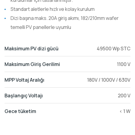
kurulumlar için tasarlanmıştır.
Standart aletlerle hızlı ve kolay kurulum
Dizi başına maks. 20A giriş akımı, 182/210mm wafer
temelli PV panellerle uyumlu
Maksimum PV dizi gücü
49500 Wp STC
Maksimum Giriş Gerilimi
1100 V
MPP Voltaj Aralığı
180V / 1000V / 630V
Başlangıç Voltajı
200 V
Gece tüketim
< 1 W