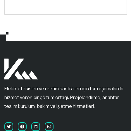
0
out
of
5
Elektrik tesisleri ve üretim santralleri için tüm aşamalarda
hizmet veren bir çözüm ortağı: Projelendirme, anahtar
teslim kurulum, bakım ve işletme hizmetleri.