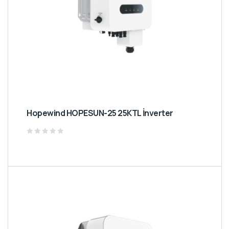
Hopewind HOPESUN-25 25KTL İnverter
Rated
0
out
of
5