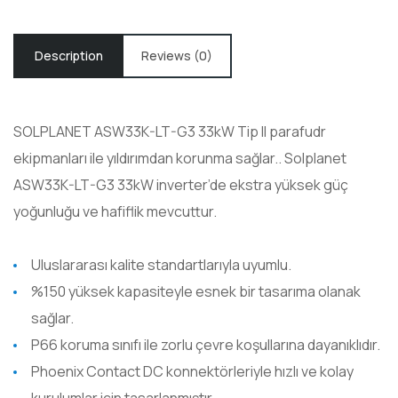
Description
Reviews (0)
SOLPLANET ASW33K-LT-G3 33kW Tip II parafudr
ekipmanları ile yıldırımdan korunma sağlar.. Solplanet
ASW33K-LT-G3 33kW inverter’de ekstra yüksek güç
yoğunluğu ve hafiflik mevcuttur.
Uluslararası kalite standartlarıyla uyumlu.
%150 yüksek kapasiteyle esnek bir tasarıma olanak
sağlar.
P66 koruma sınıfı ile zorlu çevre koşullarına dayanıklıdır.
Phoenix Contact DC konnektörleriyle hızlı ve kolay