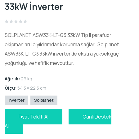
33kW İnverter
Rated
0
SOLPLANET ASW33K-LT-G3 33kW Tip II parafudr
out
of
5
ekipmanları ile yıldırımdan korunma sağlar.. Solplanet
ASW33K-LT-G3 33kW inverter’de ekstra yüksek güç
yoğunluğu ve hafiflik mevcuttur.
Ağırlık:
29 kg
Ölçü:
54.3 × 22.5 cm
İnverter
Solplanet
Fiyat Teklifi Al
Canlı Destek
Al