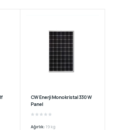
CW Enerji Monokristal 330 W
Panel
Rated
0
Ağırlık:
19 kg
out