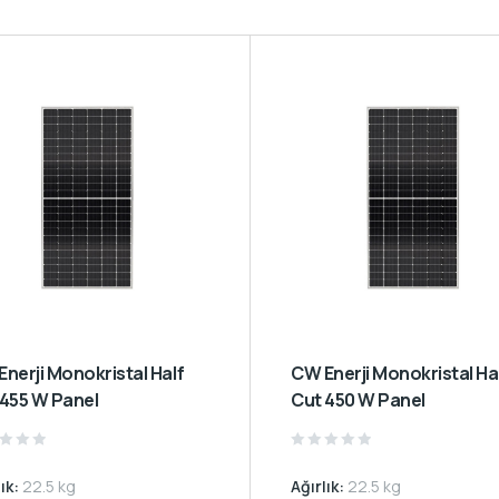
CW Enerji Monokristal Half
 455 W Panel
Cut 450 W Panel
d
Rated
0
lık:
22.5 kg
Ağırlık:
22.5 kg
out