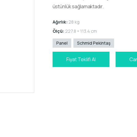
üstünlük sağlamaktadır.
Ağırlık:
28 kg
Ölçü:
227.8 × 113.4 cm
Panel
Schmid Pekintaş
Fiyat Teklifi Al
Can