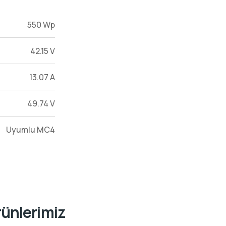
550 Wp
42.15 V
13.07 A
49.74 V
Uyumlu MC4
rünlerimiz