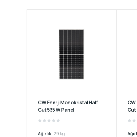
CW Enerji Monokristal Half
CW Enerji Monokristal Half
Cut 535 W Panel
Cut
Rated
Rate
0
0
Ağırlık:
29 kg
Ağır
out
out