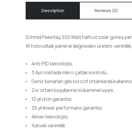
Description
Reviews (0)
Schmid Pekintaş 550
Watt
halfcut
solar güneş pan
W
fotovoltaik
panel el değmeden üretimi, verimlili
Anti-PID teknolojisi,
3 Ayrı noktada mikro çatlak kontrolü,
Deniz kenarları gibi korozif ortamlarda kullanım
Zor ortam koşullarına mükemmel uyum,
12 yıl ürün garantisi,
25 yıl lineer performans garantisi,
Alman teknolojisi,
Yüksek verimlilik