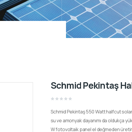
Schmid Pekintaş Ha
Rated
0
Schmid Pekintaş 550
Watt
halfcut
sola
out
of
5
su ve amonyak dayanımı da oldukça yük
W
fotovoltaik
panel el değmeden üretimi