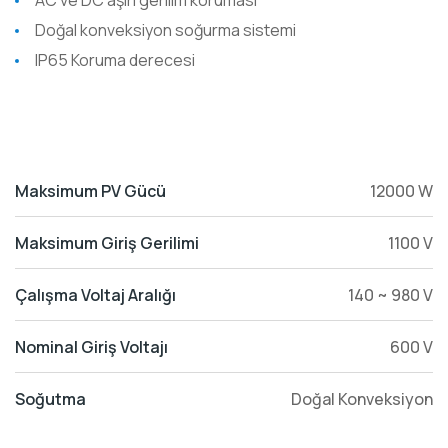
AC ve DC aşırı gerilim koruması
Doğal konveksiyon soğurma sistemi
IP65 Koruma derecesi
Maksimum PV Gücü
12000 W
Maksimum Giriş Gerilimi
1100 V
Çalışma Voltaj Aralığı
140 ~ 980 V
Nominal Giriş Voltajı
600 V
Soğutma
Doğal Konveksiyon