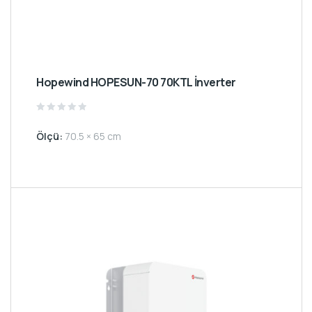
Hopewind HOPESUN-70 70KTL İnverter
Rated
0
Ölçü:
70.5 × 65 cm
out
of
5