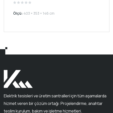
Rated
0
Ölçü:
403 × 353 × 146 cm
out
of
5
Elektrik tesisleri ve üretim santralleri için tüm aşamalarda
hizmet veren bir çözüm ortağı: Projelendirme, anahtar
teslim kurulum, bakım ve işletme hizmetleri.