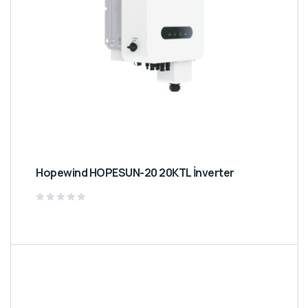
Hopewind HOPESUN-20 20KTL İnverter
Rated
0
out
of
5