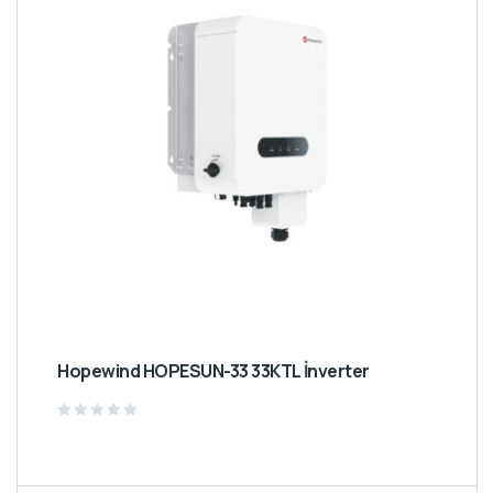
Hopewind HOPESUN-33 33KTL İnverter
Rated
0
out
of
5