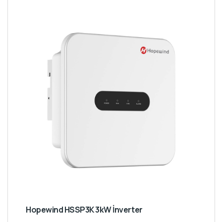
Hopewind HSSP3K 3kW İnverter