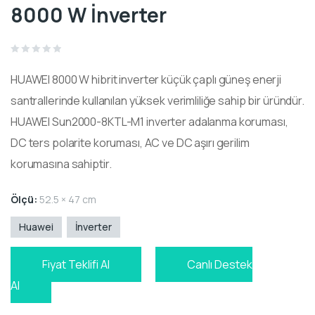
8000 W İnverter
Rated
0
HUAWEI 8000 W hibrit inverter küçük çaplı güneş enerji
out
of
5
santrallerinde kullanılan yüksek verimliliğe sahip bir üründür.
HUAWEI Sun2000-8KTL-M1 inverter adalanma koruması,
DC ters polarite koruması, AC ve DC aşırı gerilim
korumasına sahiptir.
Ölçü:
52.5 × 47 cm
Huawei
İnverter
Fiyat Teklifi Al
Canlı Destek
Al