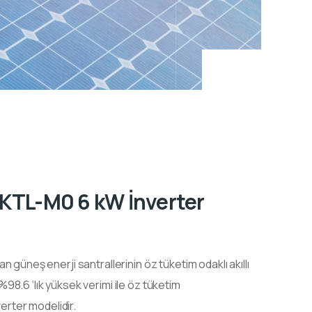
TL-M0 6 kW İnverter
 güneş enerji santrallerinin öz tüketim odaklı akıllı
8.6 ‘lık yüksek verimi ile öz tüketim
verter modelidir.