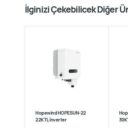
İlginizi Çekebilicek Diğer Ü
Hopewind HOPESUN-22
Hopewind HOPESUN-30
22KTL İnverter
30KT