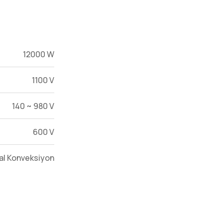
12000 W
1100 V
140 ~ 980 V
600 V
al Konveksiyon