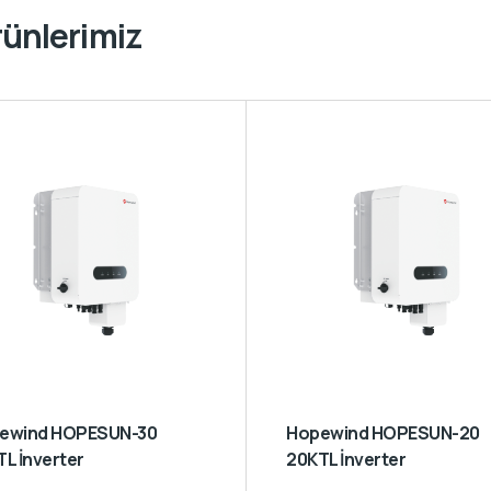
rünlerimiz
Hopewind HOPESUN-20
L İnverter
20KTL İnverter