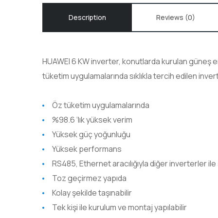
Description
Reviews (0)
HUAWEI 6 KW inverter, konutlarda kurulan güneş ener
tüketim uygulamalarında sıklıkla tercih edilen inver
Öz tüketim uygulamalarında
%98.6 ‘lık yüksek verim
Yüksek güç yoğunluğu
Yüksek performans
RS485, Ethernet aracılığıyla diğer inverterler il
Toz geçirmez yapıda
Kolay şekilde taşınabilir
Tek kişi ile kurulum ve montaj yapılabilir