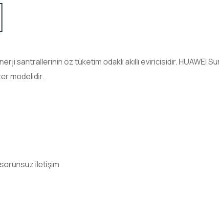
ji santrallerinin öz tüketim odaklı akıllı eviricisidir. HUAWEI 
ter modelidir.
e sorunsuz iletişim