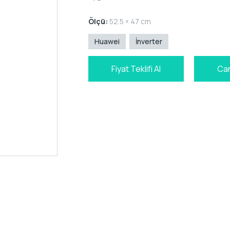
Ölçü:
52.5 × 47 cm
Huawei
İnverter
Fiyat Teklifi Al
Can