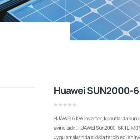
Huawei SUN2000-6K
Rated
0
HUAWEI 6 KW inverter, konutlarda kurulan
out
of
5
eviricisidir. HUAWEI Sun2000-6KTL-M0 %9
uygulamalarında sıklıkla tercih edilen in