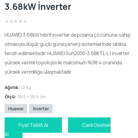
3.68kW İnverter
Rated
0
HUAWEI 3.68kW hibrit inverter depolama çözümüne sahip
out
of
5
olmasıyla düşük güçlü güneş enerji sistemlerinde sıklıkla
tercih edilmektedir. HUAWEI Sun2000-3.68KTL-L1 inverter
yüksek verimli topolojisi ile maksimum %98.4 oranında
yüksek verimliliğe ulaşmaktadır.
Ağırlık:
12 kg
Ölçü:
36.5 × 36.5 cm
Huawei
İnverter
Fiyat Teklifi Al
Canlı Destek
Al