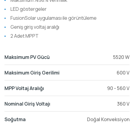
Maksimum %98.4 verimlilik
LED göstergeler
FusionSolar uygulaması ile görüntüleme
Geniş giriş voltaj aralığı
2 Adet MPPT
Maksimum PV Gücü
5520 W
Maksimum Giriş Gerilimi
600 V
MPP Voltaj Aralığı
90 - 560 V
Nominal Giriş Voltajı
360 V
Soğutma
Doğal Konveksiyon