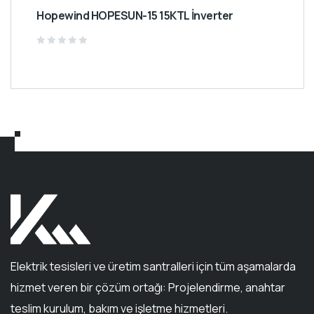
Hopewind HOPESUN-15 15KTL İnverter
Rated
0
out
of
5
Elektrik tesisleri ve üretim santralleri için tüm aşamalarda
hizmet veren bir çözüm ortağı: Projelendirme, anahtar
teslim kurulum, bakım ve işletme hizmetleri.