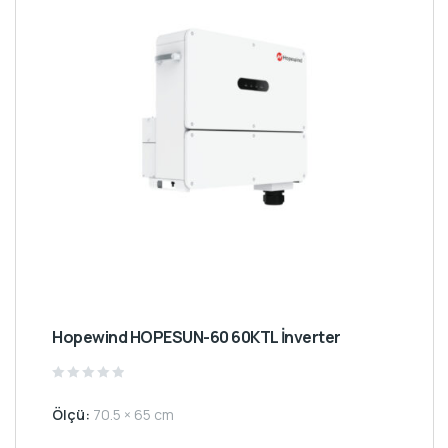
Hopewind HOPESUN-60 60KTL İnverter
Rated
0
Ölçü:
70.5 × 65 cm
out
of
5