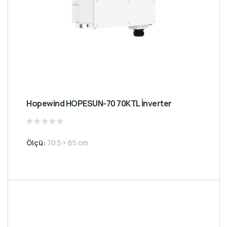
Hopewind HOPESUN-70 70KTL İnverter
Rated
0
Ölçü:
70.5 × 65 cm
out
of
5