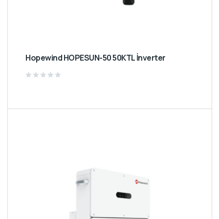
Hopewind HOPESUN-50 50KTL İnverter
Rated
0
out
of
5