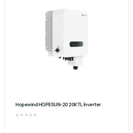
Hopewind HOPESUN-20 20KTL İnverter
Rated
0
out
of