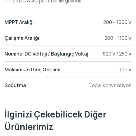
– Tip II DC & AC parafudr ile güvenli
MPPT Aralığı
200 – 1000 V
Çalışma Aralığı
200 – 1100 V
Nominal DC Voltajı / Başlangıç Voltajı
620 V / 250 V
Maksimum Giriş Gerilimi
1100 V
Soğutma
Doğal Konveksiyon
İlginizi Çekebilicek Diğer
Ürünlerimiz