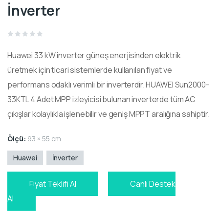
İnverter
Rated
0
Huawei 33 kW inverter güneş enerjisinden elektrik
out
of
5
üretmek için ticari sistemlerde kullanılan fiyat ve
performans odaklı verimli bir inverterdir. HUAWEI Sun2000-
33KTL 4 Adet MPP izleyicisi bulunan inverterde tüm AC
çıkışlar kolaylıkla işlenebilir ve geniş MPPT aralığına sahiptir.
Ölçü:
93 × 55 cm
Huawei
İnverter
Fiyat Teklifi Al
Canlı Destek
Al