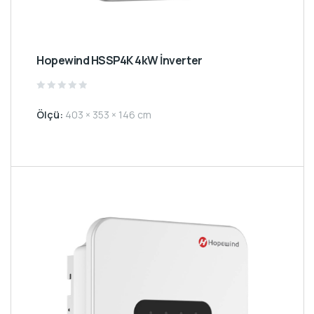
Hopewind HSSP4K 4kW İnverter
Rated
0
Ölçü:
403 × 353 × 146 cm
out
of
5