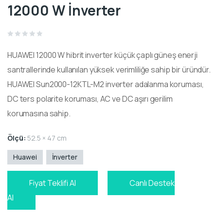
12000 W İnverter
Rated
0
HUAWEI 12000 W hibrit inverter küçük çaplı güneş enerji
out
of
5
santrallerinde kullanılan yüksek verimliliğe sahip bir üründür.
HUAWEI Sun2000-12KTL-M2 inverter adalanma koruması,
DC ters polarite koruması, AC ve DC aşırı gerilim
korumasına sahip.
Ölçü:
52.5 × 47 cm
Huawei
İnverter
Fiyat Teklifi Al
Canlı Destek
Al