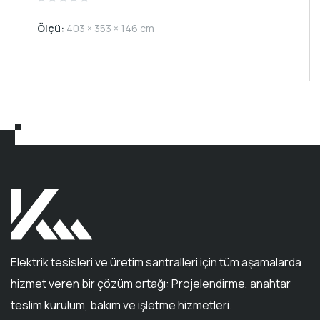
Rated
0
Ölçü:
403 × 353 × 146 cm
out
of
5
Elektrik tesisleri ve üretim santralleri için tüm aşamalarda
hizmet veren bir çözüm ortağı: Projelendirme, anahtar
teslim kurulum, bakım ve işletme hizmetleri.