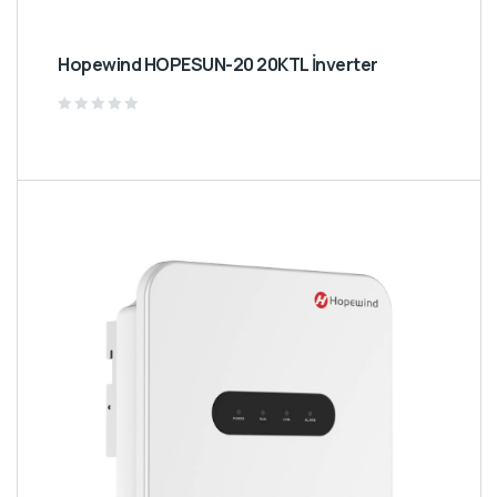
Hopewind HOPESUN-20 20KTL İnverter
Rated
0
out
of
5