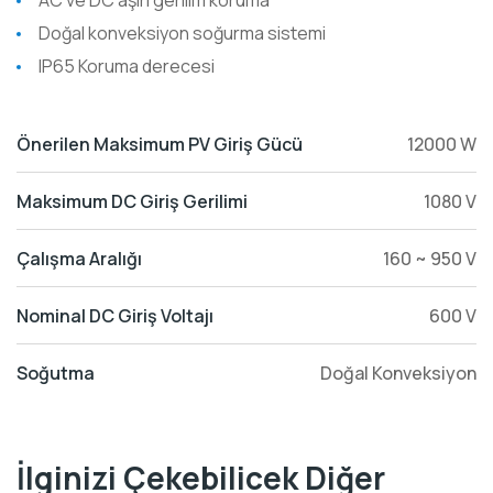
AC ve DC aşırı gerilim koruma
Doğal konveksiyon soğurma sistemi
IP65 Koruma derecesi
Önerilen Maksimum PV Giriş Gücü
12000 W
Maksimum DC Giriş Gerilimi
1080 V
Çalışma Aralığı
160 ~ 950 V
Nominal DC Giriş Voltajı
600 V
Soğutma
Doğal Konveksiyon
İlginizi Çekebilicek Diğer