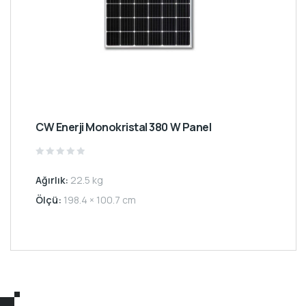
CW Enerji Monokristal 380 W Panel
Rated
0
Ağırlık:
22.5 kg
out
of
5
Ölçü:
198.4 × 100.7 cm