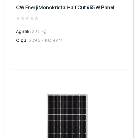
CW Enerji Monokristal Half Cut 455 W Panel
Rated
0
Ağırlık:
22.5 kg
out
of
5
Ölçü:
209.5 × 103.9 cm