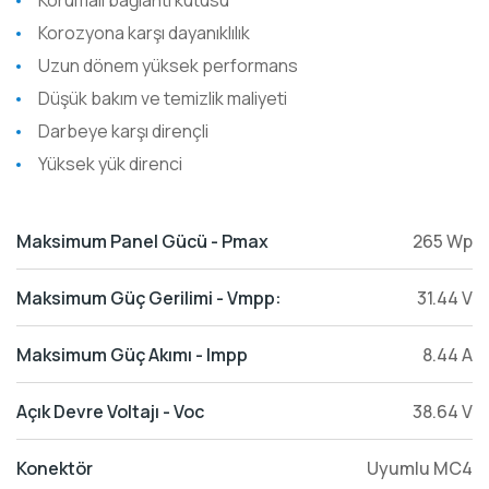
Korumalı bağlantı kutusu
Korozyona karşı dayanıklılık
Uzun dönem yüksek performans
Düşük bakım ve temizlik maliyeti
Darbeye karşı dirençli
Yüksek yük direnci
Maksimum Panel Gücü - Pmax
265 Wp
Maksimum Güç Gerilimi - Vmpp:
31.44 V
Maksimum Güç Akımı - Impp
8.44 A
Açık Devre Voltajı - Voc
38.64 V
Konektör
Uyumlu MC4