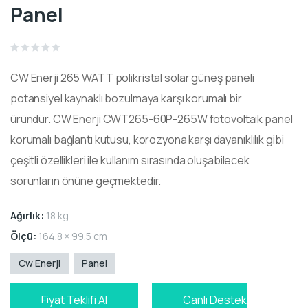
Panel
Rated
0
CW Enerji 265 WATT poli
kristal
solar güneş paneli
out
of
5
potansiyel kaynaklı bozulmaya karşı korumalı bir
üründür.
CW Enerji CWT265-60P-265W
fotovoltaik
panel
korumalı bağlantı kutusu, korozyona karşı dayanıklılık gibi
çeşitli özellikleri ile kullanım sırasında oluşabilecek
sorunların önüne geçmektedir.
Ağırlık:
18 kg
Ölçü:
164.8 × 99.5 cm
Cw Enerji
Panel
Fiyat Teklifi Al
Canlı Destek