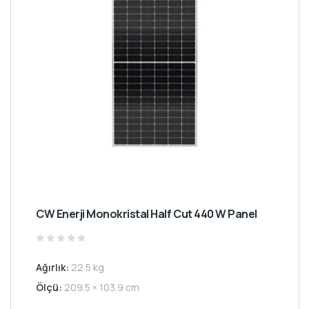
CW Enerji Monokristal Half Cut 440 W Panel
Rated
0
Ağırlık:
22.5 kg
out
of
5
Ölçü:
209.5 × 103.9 cm