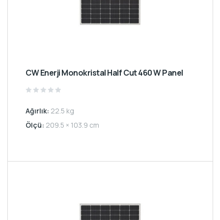
CW Enerji Monokristal Half Cut 460 W Panel
Rated
0
Ağırlık:
22.5 kg
out
of
5
Ölçü:
209.5 × 103.9 cm