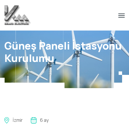
Güneş Paneli İstasyonu
Kurulumu
İzmir
6 ay