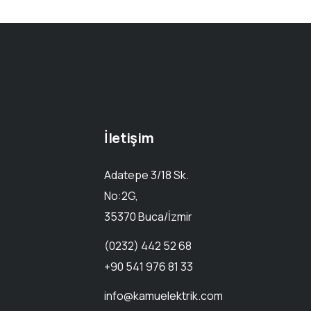
İletişim
Adatepe 3/18 Sk.
No:2G,
35370 Buca/İzmir
(0232) 442 52 68
+90 541 976 81 33
info@kamuelektrik.com